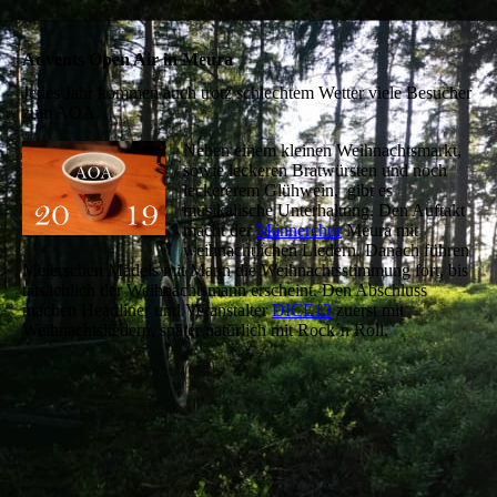
Advents Open Air in Meura
Jedes Jahr kommen auch trotz schlechtem Wetter viele Besucher
zum AOA.
Neben einem kleinen Weihnachtsmarkt,
sowie leckeren Bratwürsten und noch
leckererem Glühwein, gibt es
musikalische Unterhaltung. Den Auftakt
macht der
Männerchor
Meura mit
weihnachtlichen Liedern. Danach führen
Meierschen Mädels mit Mann die Weihnachtsstimmung fort, bis
tatsächlich der Weihnachtsmann erscheint. Den Abschluss
machen Headliner und Veranstalter
DICE13
zuerst mit
Weihnachtsliedern, später natürlich mit Rock´n Roll.